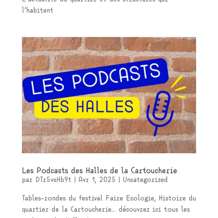
l’habitent
Les Podcasts des Halles de la Cartoucherie
par
DTr5vsHb9t
|
Avr 1, 2025
|
Uncategorized
Tables-rondes du festival Faire Ecologie, Histoire du
quartier de la Cartoucherie… découvrez ici tous les