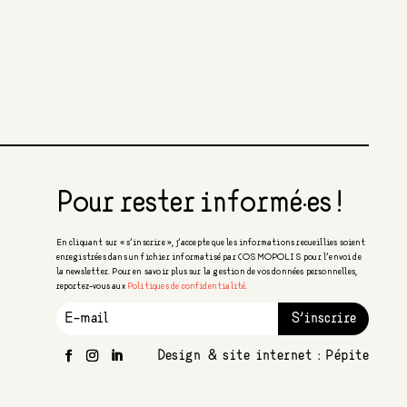
Pour rester informé·es !
En cliquant sur « s’inscrire », j’accepte que les informations recueillies soient
enregistrées dans un fichier informatisé par COSMOPOLIS pour l’envoi de
la newsletter. Pour en savoir plus sur la gestion de vos données personnelles,
reportez-vous aux
Politiques de confidentialité
.
S'inscrire
Design & site internet :
Pépite